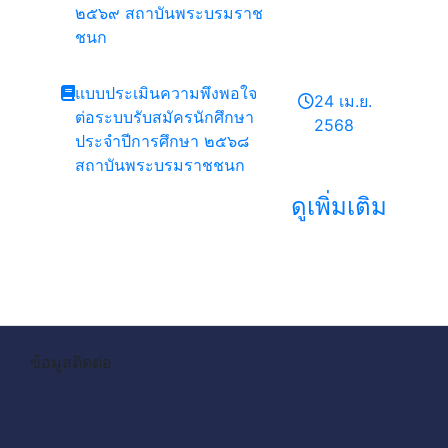
๒๕๖๙ สถาบันพระบรมราช
ชนก
แบบประเมินความพึงพอใจ
24 เม.ย.
ต่อระบบรับสมัครนักศึกษา
2568
ประจำปีการศึกษา ๒๕๖๘
สถาบันพระบรมราชชนก
ดูเพิ่มเติม
ข้อมูลติดต่อ