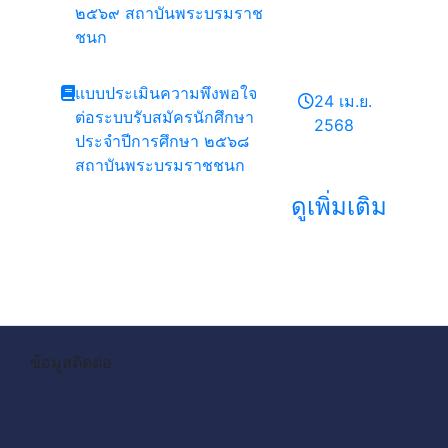
๒๕๖๙ สถาบันพระบรมราช
ชนก
แบบประเมินความพึงพอใจ
24 เม.ย.
ต่อระบบรับสมัครนักศึกษา
2568
ประจำปีการศึกษา ๒๕๖๘
สถาบันพระบรมราชชนก
ดูเพิ่มเติม
ข้อมูลติดต่อ